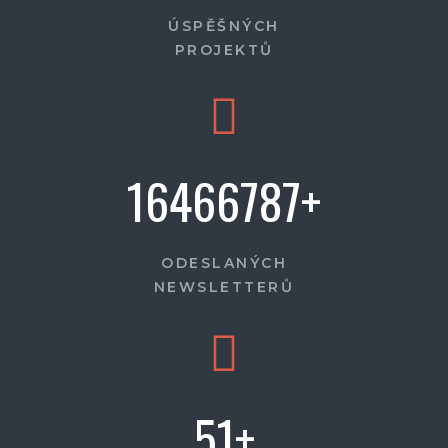
ÚSPĚŠNÝCH
PROJEKTŮ
164667
87
+
ODESLANÝCH
NEWSLETTERŮ
51
+