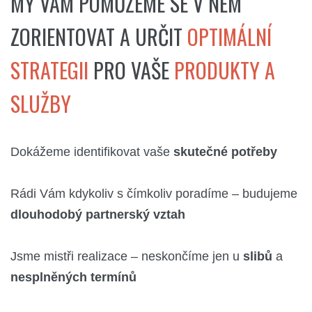
MY VÁM POMŮŽEME SE V NĚM
ZORIENTOVAT A URČIT
OPTIMÁLNÍ
STRATEGII
PRO VAŠE
PRODUKTY A
SLUŽBY
Dokážeme identifikovat vaše
skutečné potřeby
Rádi Vám kdykoliv s čímkoliv poradíme – budujeme
dlouhodobý partnerský vztah
Jsme mistři realizace – neskončíme jen u
slibů
a
nesplněných termínů