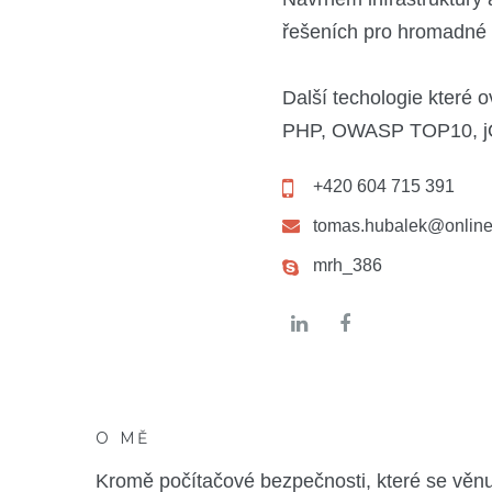
řešeních pro hromadné 
Další techologie které 
PHP, OWASP TOP10, jQu
+420 604 715 391
tomas.hubalek@onlinef
mrh_386
O MĚ
Kromě počítačové bezpečnosti, které se věnuj