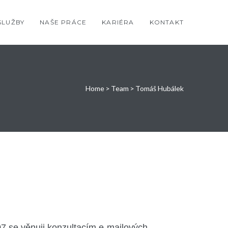
SLUŽBY
NAŠE PRÁCE
KARIÉRA
KONTAKT
Home
>
Team
>
Tomáš Hubálek
7 se věnuji konzultacím e-mailových