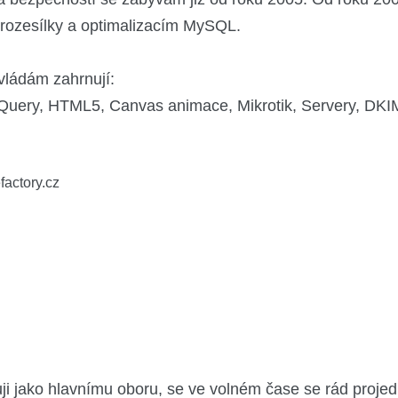
rozesílky a optimalizacím MySQL.
ovládám zahrnují:
ery, HTML5, Canvas animace, Mikrotik, Servery, DK
actory.cz
i jako hlavnímu oboru, se ve volném čase se rád projedu