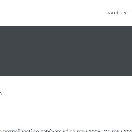
NABÍZENÉ 
NT
a bezpečností se zabývám již od roku 2005. Od roku 200